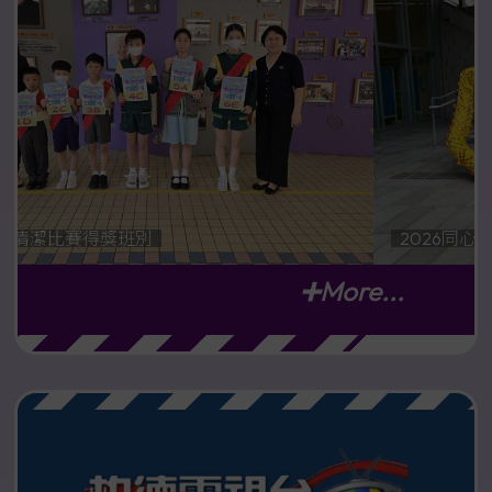
次清潔比賽得獎班別
2026同
➕More...