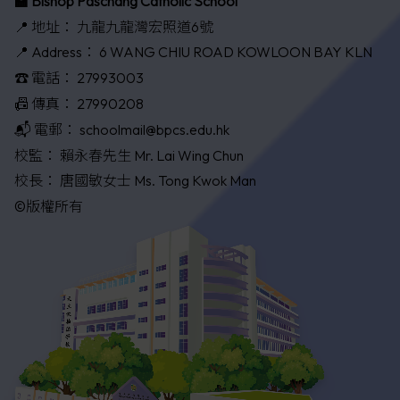
🏫 Bishop Paschang Catholic School
📍 地址：
九龍九龍灣宏照道6號
📍 Address：
6 WANG CHIU ROAD KOWLOON BAY KLN
☎️ 電話：
27993003
📠 傳真：
27990208
📬 電郵：
schoolmail@bpcs.edu.hk
校監：
賴永春先生 Mr. Lai Wing Chun
校長：
唐國敏女士 Ms. Tong Kwok Man
©版權所有