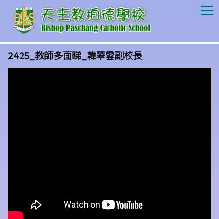
T
2425_教師多面睇_韓翠雲副校長