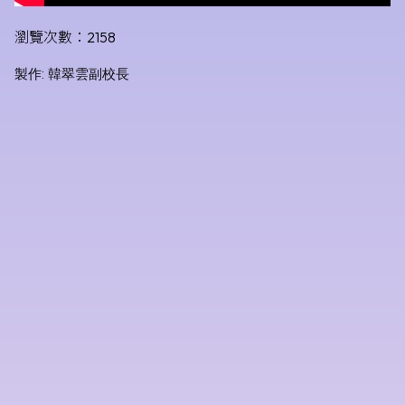
瀏覽次數：2158
製作: 韓翠雲副校長