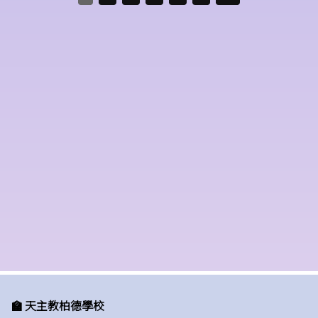
🏫 天主教柏德學校