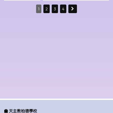
1
2
3
4
🏫 天主教柏德學校