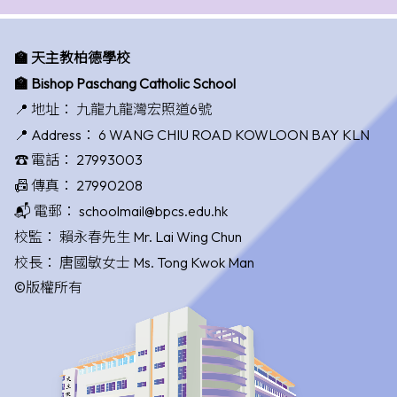
🏫 天主教柏德學校
🏫 Bishop Paschang Catholic School
📍 地址：
九龍九龍灣宏照道6號
📍 Address：
6 WANG CHIU ROAD KOWLOON BAY KLN
☎️ 電話：
27993003
📠 傳真：
27990208
📬 電郵：
schoolmail@bpcs.edu.hk
校監：
賴永春先生 Mr. Lai Wing Chun
校長：
唐國敏女士 Ms. Tong Kwok Man
©版權所有