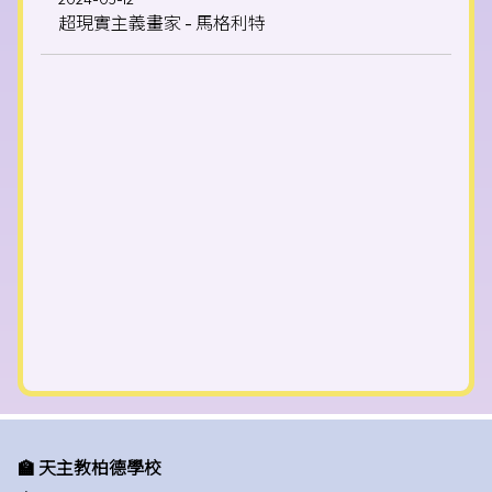
超現實主義畫家 - 馬格利特
🏫 天主教柏德學校