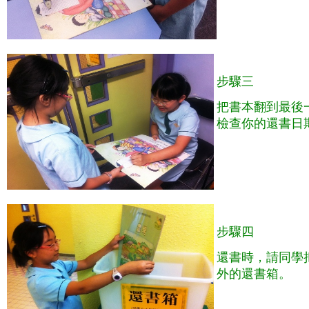
步驟三
把書本翻到最後
檢查你的還書日
步驟四
還書時，請同學
外的還書箱。