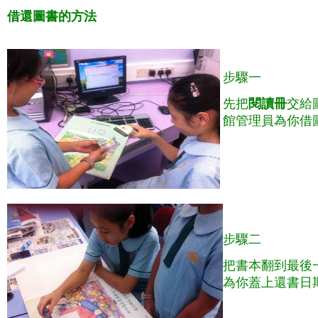
借還圖書的方法
步驟一
先把
閱讀冊
交給
館管理員為你借
步驟二
把書本翻到最後
為你蓋上還書日