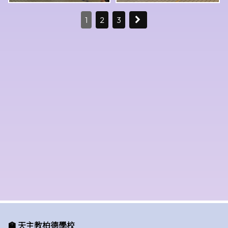
1
2
3
🏫 天主教柏德學校