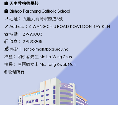
🏫 天主教柏德學校
🏫 Bishop Paschang Catholic School
📍 地址：
九龍九龍灣宏照道6號
📍 Address：
6 WANG CHIU ROAD KOWLOON BAY KLN
☎️ 電話：
27993003
📠 傳真：
27990208
📬 電郵：
schoolmail@bpcs.edu.hk
校監：
賴永春先生 Mr. Lai Wing Chun
校長：
唐國敏女士 Ms. Tong Kwok Man
©版權所有