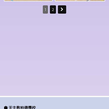
1
2
🏫 天主教柏德學校