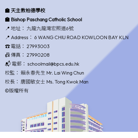
🏫 天主教柏德學校
🏫 Bishop Paschang Catholic School
📍 地址：
九龍九龍灣宏照道6號
📍 Address：
6 WANG CHIU ROAD KOWLOON BAY KLN
☎️ 電話：
27993003
📠 傳真：
27990208
📬 電郵：
schoolmail@bpcs.edu.hk
校監：
賴永春先生 Mr. Lai Wing Chun
校長：
唐國敏女士 Ms. Tong Kwok Man
©版權所有