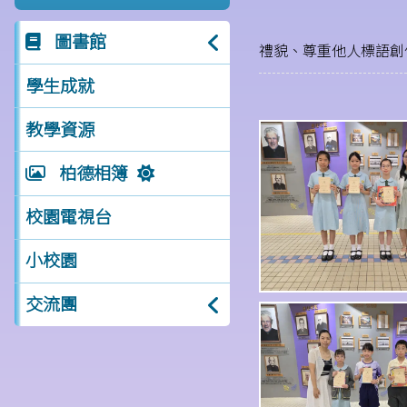
圖書館
禮貌、尊重他人標語創
學生成就
教學資源
柏德相簿
校園電視台
小校園
交流團