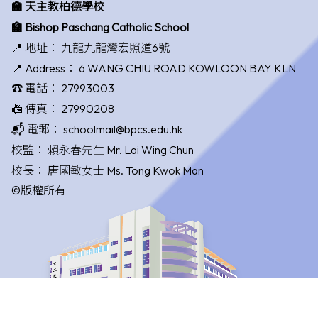
🏫 天主教柏德學校
🏫 Bishop Paschang Catholic School
📍 地址：
九龍九龍灣宏照道6號
📍 Address：
6 WANG CHIU ROAD KOWLOON BAY KLN
☎️ 電話：
27993003
📠 傳真：
27990208
📬 電郵：
schoolmail@bpcs.edu.hk
校監：
賴永春先生 Mr. Lai Wing Chun
校長：
唐國敏女士 Ms. Tong Kwok Man
©版權所有