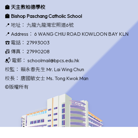
🏫 天主教柏德學校
🏫 Bishop Paschang Catholic School
📍 地址：
九龍九龍灣宏照道6號
📍 Address：
6 WANG CHIU ROAD KOWLOON BAY KLN
☎️ 電話：
27993003
📠 傳真：
27990208
📬 電郵：
schoolmail@bpcs.edu.hk
校監：
賴永春先生 Mr. Lai Wing Chun
校長：
唐國敏女士 Ms. Tong Kwok Man
©版權所有