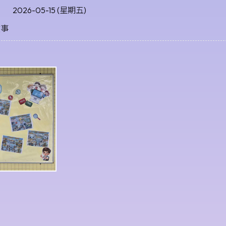
2026-05-15 (星期五)
故事