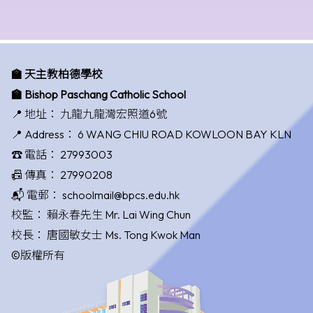
🏫 天主教柏德學校
🏫 Bishop Paschang Catholic School
📍 地址：
九龍九龍灣宏照道6號
📍 Address：
6 WANG CHIU ROAD KOWLOON BAY KLN
☎️ 電話：
27993003
📠 傳真：
27990208
📬 電郵：
schoolmail@bpcs.edu.hk
校監：
賴永春先生 Mr. Lai Wing Chun
校長：
唐國敏女士 Ms. Tong Kwok Man
©版權所有