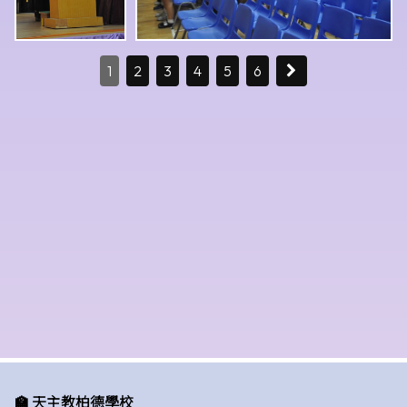
1
2
3
4
5
6
🏫 天主教柏德學校