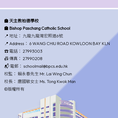
🏫 天主教柏德學校
🏫 Bishop Paschang Catholic School
📍 地址：
九龍九龍灣宏照道6號
📍 Address：
6 WANG CHIU ROAD KOWLOON BAY KLN
☎️ 電話：
27993003
📠 傳真：
27990208
📬 電郵：
schoolmail@bpcs.edu.hk
校監：
賴永春先生 Mr. Lai Wing Chun
校長：
唐國敏女士 Ms. Tong Kwok Man
©版權所有