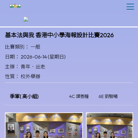
T
基本法與我 香港中小學海報設計比賽2026
比賽類別： 一般
日期： 2026-06-14 (星期日)
主辦： 青年．出走
性質： 校外舉辦
季軍( 高小組)
4C 譚善瞳
6E 劉駿曦