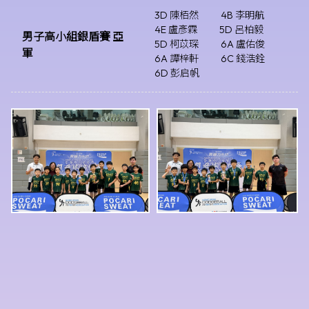
3D 陳栢然
4B 李明航
4E 盧彥霖
5D 呂柏毅
男子高小組銀盾賽 亞
5D 柯苡琛
6A 盧佑俊
軍
6A 譚梓軒
6C 錢浩銓
6D 彭启帆