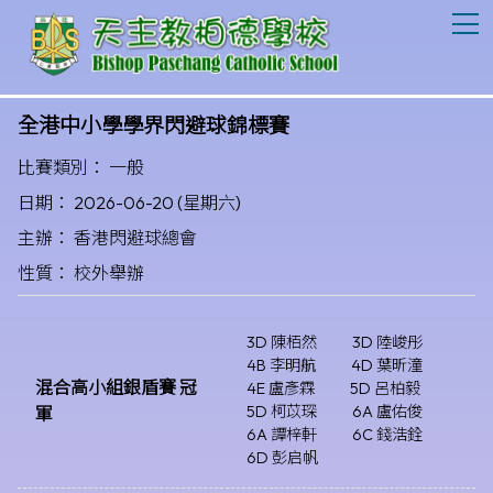
T
全港中小學學界閃避球錦標賽
比賽類別： 一般
日期： 2026-06-20 (星期六)
主辦： 香港閃避球總會
性質： 校外舉辦
3D 陳栢然
3D 陸峻彤
4B 李明航
4D 葉昕潼
混合高小組銀盾賽 冠
4E 盧彥霖
5D 呂柏毅
5D 柯苡琛
6A 盧佑俊
軍
6A 譚梓軒
6C 錢浩銓
6D 彭启帆