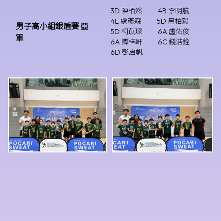
3D 陳栢然
4B 李明航
4E 盧彥霖
5D 呂柏毅
男子高小組銀盾賽 亞
5D 柯苡琛
6A 盧佑俊
軍
6A 譚梓軒
6C 錢浩銓
6D 彭启帆