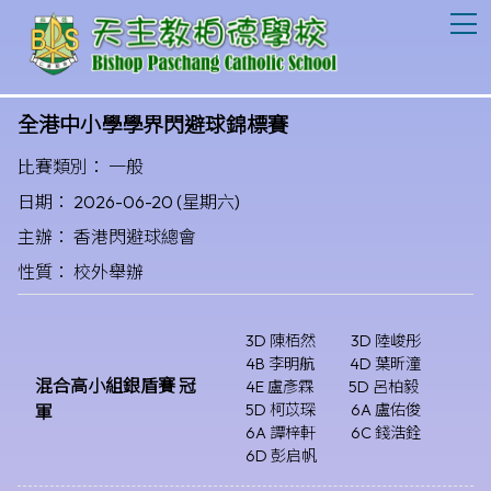
T
全港中小學學界閃避球錦標賽
比賽類別： 一般
日期： 2026-06-20 (星期六)
主辦： 香港閃避球總會
性質： 校外舉辦
3D 陳栢然
3D 陸峻彤
4B 李明航
4D 葉昕潼
混合高小組銀盾賽 冠
4E 盧彥霖
5D 呂柏毅
5D 柯苡琛
6A 盧佑俊
軍
6A 譚梓軒
6C 錢浩銓
6D 彭启帆