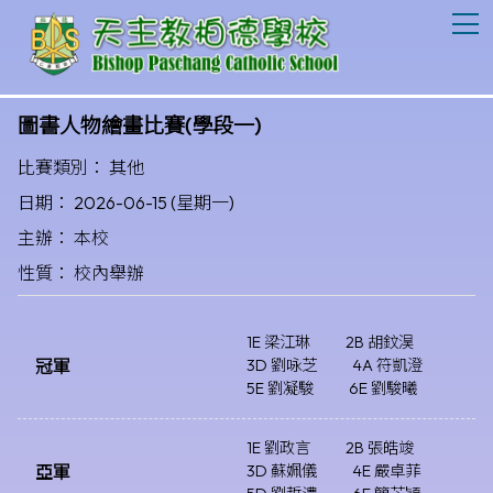
T
圖書人物繪畫比賽(學段一)
比賽類別： 其他
日期： 2026-06-15 (星期一)
主辦： 本校
性質： 校內舉辦
1E 梁江琳
2B 胡鈫淏
冠軍
3D 劉咏芝
4A 符凱澄
5E 劉凝駿
6E 劉駿曦
1E 劉政言
2B 張皓竣
亞軍
3D 蘇姵儀
4E 嚴卓菲