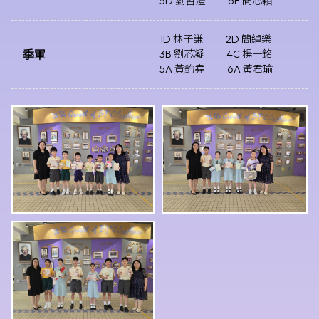
5D 劉哲澧
6E 簡芯穎
1D 林子謙
2D 簡綽樂
季軍
3B 劉芯凝
4C 楊一銘
5A 黃鈞堯
6A 黃君瑜