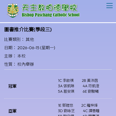
T
圖書推介比賽(學段三)
比賽類別： 其他
日期： 2026-06-15 (星期一)
主辦： 本校
性質： 校內舉辦
1C 李啟祺
2B 黃沛茵
冠軍
3A 張凱琳
4A 符凱澄
5A 葛安琪
6E 劉駿曦
1E 鄧鎧悠
2C 羅梓烽
亞軍
3D 劉咏芝
4C 譚善瞳