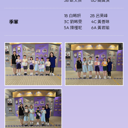
5B 歐文傑
6D 簡寶淇
1B 白晞妍
2B 呂昊峰
季軍
3C 劉晞雯
4C 黃善琳
5A 陳槿坭
6A 黃君瑜