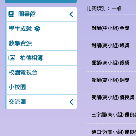
比賽類別： 一般
圖書館
學生成就
對誦(中小組) 金獎
教學資源
對誦(高小組) 銀獎
柏德相簿
獨誦(高小組) 銀獎
校園電視台
獨誦(高小組) 銅獎
小校園
獨誦(高小組) 優良獎
交流團
三字經(高小組) 優良
繞口令(高小組) 優良