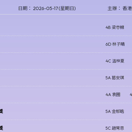
日期： 2026-05-17 (星期日)
主辦： 香
4B 梁亦櫞
6D 林子晴
4C 溫梓夏
5A 葛安琪
4A 袁圈
獎
5A 金郁皓
獎
5C 趙常恩