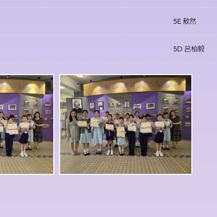
5E 敖然
5D 呂柏毅