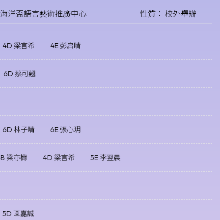
港海洋盃語言藝術推廣中心
性質： 校外舉辦
4D 梁言希
4E 彭启晴
6D 蔡可翹
6D 林子晴
6E 張心玥
4B 梁亦櫞
4D 梁言希
5E 李翌晨
5D 區嘉誠