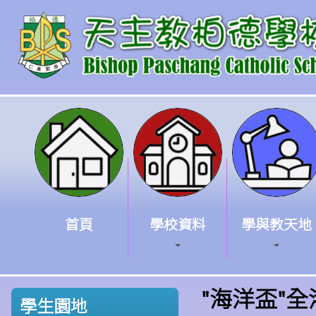
首頁
學校資料
學與教天地
"海洋盃"
學生園地