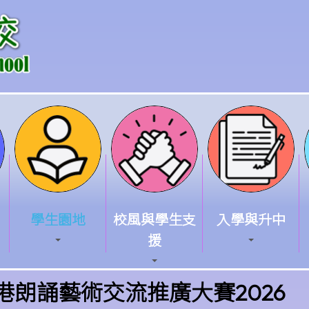
學生園地
校風與學生支
入學與升中
援
全港朗誦藝術交流推廣大賽2026