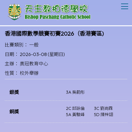
T
香港國際數學競賽初賽2026（香港賽區)
比賽類別： 一般
日期： 2026-03-08 (星期日)
主辦： 奧冠教育中心
性質： 校外舉辦
銀獎
3A 吳蔚彤
2C 邱詠倫
3C 劉尚霖
銅獎
5A 黃駿峰
5D 陳梓翃