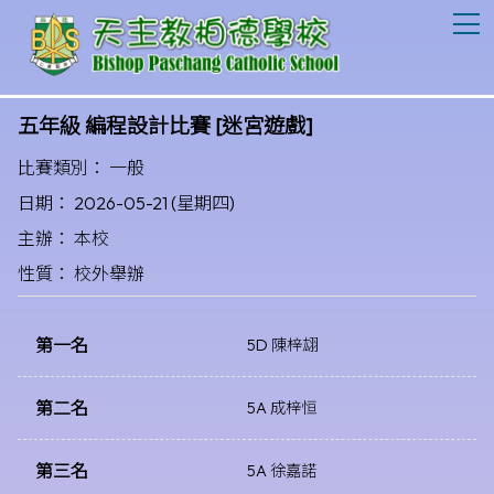
T
五年級 編程設計比賽 [迷宮遊戲]
比賽類別： 一般
日期： 2026-05-21 (星期四)
主辦： 本校
性質： 校外舉辦
第一名
5D 陳梓翃
第二名
5A 成梓恒
第三名
5A 徐嘉諾