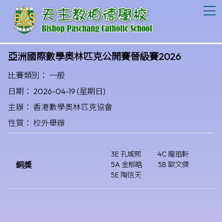
T
亞洲國際數學奧林匹克公開賽晉級賽2026
比賽類別： 一般
日期： 2026-04-19 (星期日)
主辦： 香港數學奧林匹克協會
性質： 校外舉辦
3E 孔城熙
4C 龍祖軒
銅獎
5A 金郁皓
5B 歐文傑
5E 陶信天