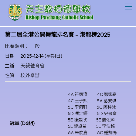
T
第二屆全港公開舞龍排名賽 – 港龍榜2025
比賽類別： 一般
日期： 2025-12-14 (星期日)
主辦： 天毅體育會
性質： 校外舉辦
4A 符凱澄
4C 鄭家森
4C 王子熙
5A 葛安琪
5C 李佩珊
5C 廖梓泳
5D 馮定鏗
5D 史晉寧
5E 陳紫欣
5E 姜佑燁
冠軍 (D6組)
5E 黎卓希
5E 李浩銘
6A 朱俊嘉
6C 鍾凱鳴