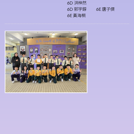
6D 洪梓然
6D 郭宇錞
6E 唐子傑
6E 黃海桐