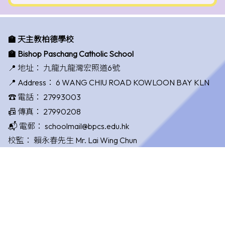
🏫 天主教柏德學校
🏫 Bishop Paschang Catholic School
📍 地址：
九龍九龍灣宏照道6號
📍 Address：
6 WANG CHIU ROAD KOWLOON BAY KLN
☎️ 電話：
27993003
📠 傳真：
27990208
📬 電郵：
schoolmail@bpcs.edu.hk
校監：
賴永春先生 Mr. Lai Wing Chun
校長：
唐國敏女士 Ms. Tong Kwok Man
©版權所有