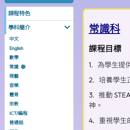
課程特色
常識科
學科簡介
中文
課程目標
English
數學
1. 為學生
常識
視藝
2. 培養學
音樂
3. 推動 
體育
宗教
神。
ICT/編程
4. 重視學
普通話