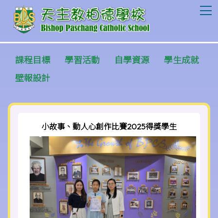
T
課程目標
學習活動
自學資源
學生成就
壁報設計
小故事、動人心創作比賽2025得獎學生