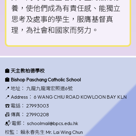
養，使他們成為有責任感、能獨立
思考及處事的學生，服膺基督真
理，為社會和國家而努力。
🏫 天主教柏德學校
🏫 Bishop Paschang Catholic School
📍 地址：
九龍九龍灣宏照道6號
📍 Address：
6 WANG CHIU ROAD KOWLOON BAY KLN
☎️ 電話：
27993003
📠 傳真：
27990208
📬 電郵：
schoolmail@bpcs.edu.hk
校監：
賴永春先生 Mr. Lai Wing Chun