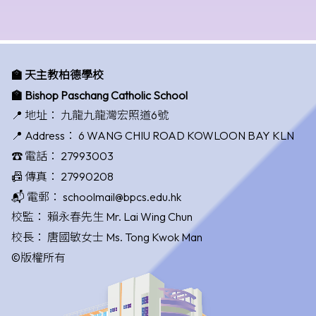
🏫 天主教柏德學校
🏫 Bishop Paschang Catholic School
📍 地址：
九龍九龍灣宏照道6號
📍 Address：
6 WANG CHIU ROAD KOWLOON BAY KLN
☎️ 電話：
27993003
📠 傳真：
27990208
📬 電郵：
schoolmail@bpcs.edu.hk
校監：
賴永春先生 Mr. Lai Wing Chun
校長：
唐國敏女士 Ms. Tong Kwok Man
©版權所有