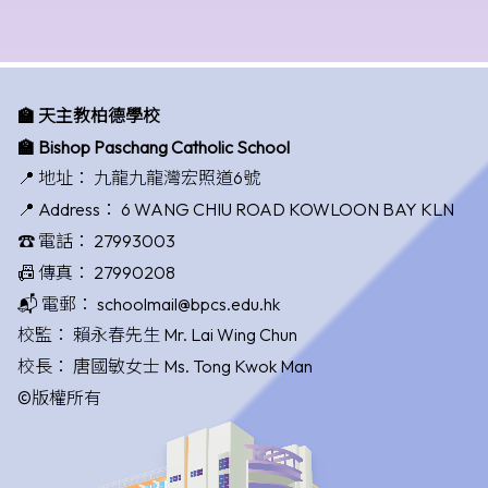
🏫 天主教柏德學校
🏫 Bishop Paschang Catholic School
📍 地址：
九龍九龍灣宏照道6號
📍 Address：
6 WANG CHIU ROAD KOWLOON BAY KLN
☎️ 電話：
27993003
📠 傳真：
27990208
📬 電郵：
schoolmail@bpcs.edu.hk
校監：
賴永春先生 Mr. Lai Wing Chun
校長：
唐國敏女士 Ms. Tong Kwok Man
©版權所有