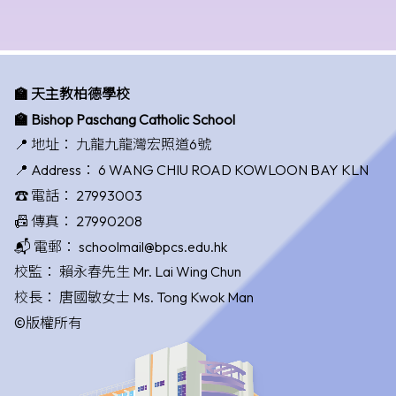
🏫 天主教柏德學校
🏫 Bishop Paschang Catholic School
📍 地址：
九龍九龍灣宏照道6號
📍 Address：
6 WANG CHIU ROAD KOWLOON BAY KLN
☎️ 電話：
27993003
📠 傳真：
27990208
📬 電郵：
schoolmail@bpcs.edu.hk
校監：
賴永春先生 Mr. Lai Wing Chun
校長：
唐國敏女士 Ms. Tong Kwok Man
©版權所有