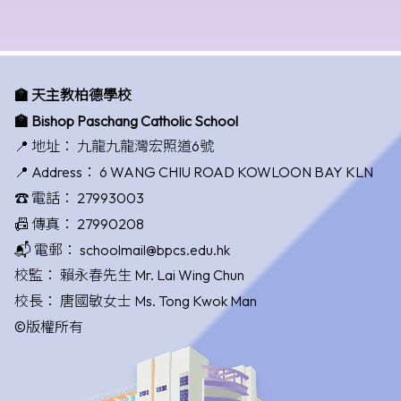
🏫 天主教柏德學校
🏫 Bishop Paschang Catholic School
📍 地址：
九龍九龍灣宏照道6號
📍 Address：
6 WANG CHIU ROAD KOWLOON BAY KLN
☎️ 電話：
27993003
📠 傳真：
27990208
📬 電郵：
schoolmail@bpcs.edu.hk
校監：
賴永春先生 Mr. Lai Wing Chun
校長：
唐國敏女士 Ms. Tong Kwok Man
©版權所有