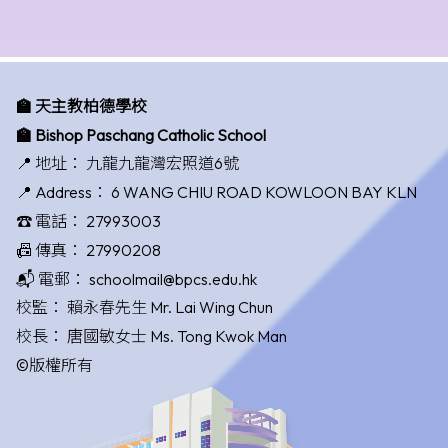
🏫 天主教柏德學校
🏫 Bishop Paschang Catholic School
📍 地址：
九龍九龍灣宏照道6號
📍 Address：
6 WANG CHIU ROAD KOWLOON BAY KLN
☎️ 電話：
27993003
📠 傳真：
27990208
📬 電郵：
schoolmail@bpcs.edu.hk
校監：
賴永春先生 Mr. Lai Wing Chun
校長：
唐國敏女士 Ms. Tong Kwok Man
©版權所有