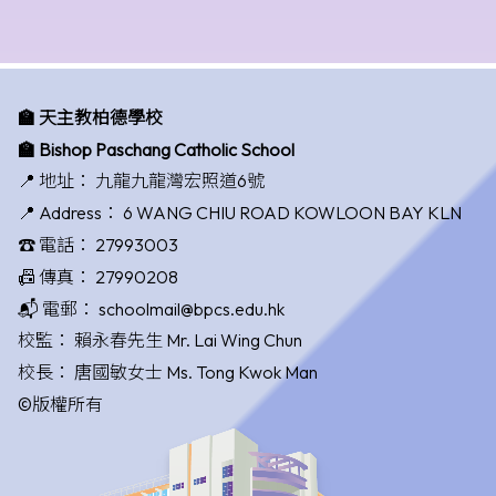
🏫 天主教柏德學校
🏫 Bishop Paschang Catholic School
📍 地址：
九龍九龍灣宏照道6號
📍 Address：
6 WANG CHIU ROAD KOWLOON BAY KLN
☎️ 電話：
27993003
📠 傳真：
27990208
📬 電郵：
schoolmail@bpcs.edu.hk
校監：
賴永春先生 Mr. Lai Wing Chun
校長：
唐國敏女士 Ms. Tong Kwok Man
©版權所有