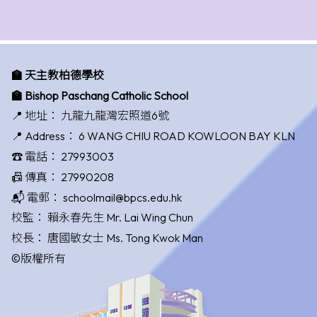
🏫 天主教柏德學校
🏫 Bishop Paschang Catholic School
📍 地址：
九龍九龍灣宏照道6號
📍 Address：
6 WANG CHIU ROAD KOWLOON BAY KLN
☎️ 電話：
27993003
📠 傳真：
27990208
📬 電郵：
schoolmail@bpcs.edu.hk
校監：
賴永春先生 Mr. Lai Wing Chun
校長：
唐國敏女士 Ms. Tong Kwok Man
©版權所有