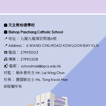
🏫 天主教柏德學校
🏫 Bishop Paschang Catholic School
📍 地址：
九龍九龍灣宏照道6號
📍 Address：
6 WANG CHIU ROAD KOWLOON BAY KLN
☎️ 電話：
27993003
📠 傳真：
27990208
📬 電郵：
schoolmail@bpcs.edu.hk
校監：
賴永春先生 Mr. Lai Wing Chun
校長：
唐國敏女士 Ms. Tong Kwok Man
©版權所有