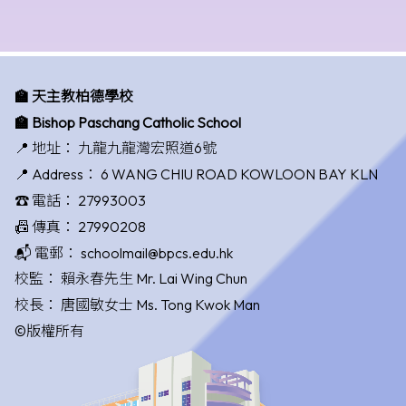
🏫 天主教柏德學校
🏫 Bishop Paschang Catholic School
📍 地址：
九龍九龍灣宏照道6號
📍 Address：
6 WANG CHIU ROAD KOWLOON BAY KLN
☎️ 電話：
27993003
📠 傳真：
27990208
📬 電郵：
schoolmail@bpcs.edu.hk
校監：
賴永春先生 Mr. Lai Wing Chun
校長：
唐國敏女士 Ms. Tong Kwok Man
©版權所有