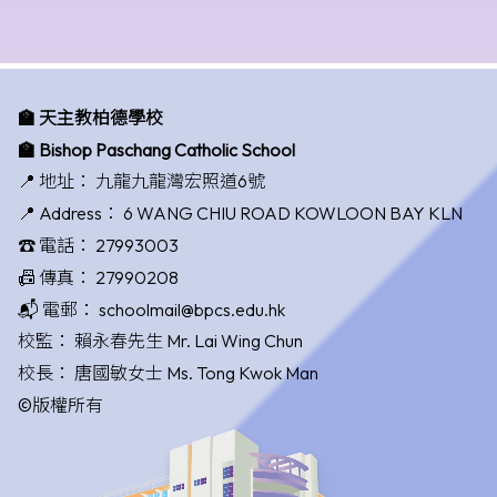
🏫 天主教柏德學校
🏫 Bishop Paschang Catholic School
📍 地址：
九龍九龍灣宏照道6號
📍 Address：
6 WANG CHIU ROAD KOWLOON BAY KLN
☎️ 電話：
27993003
📠 傳真：
27990208
📬 電郵：
schoolmail@bpcs.edu.hk
校監：
賴永春先生 Mr. Lai Wing Chun
校長：
唐國敏女士 Ms. Tong Kwok Man
©版權所有