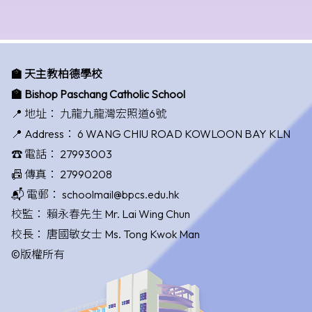
🏫 天主教柏德學校
🏫 Bishop Paschang Catholic School
📍 地址：
九龍九龍灣宏照道6號
📍 Address：
6 WANG CHIU ROAD KOWLOON BAY KLN
☎️ 電話：
27993003
📠 傳真：
27990208
📬 電郵：
schoolmail@bpcs.edu.hk
校監：
賴永春先生 Mr. Lai Wing Chun
校長：
唐國敏女士 Ms. Tong Kwok Man
©版權所有