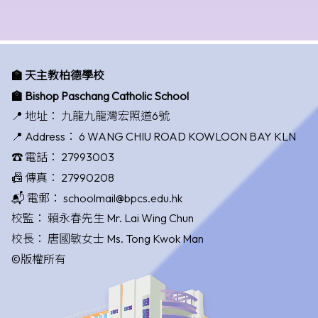
🏫 天主教柏德學校
🏫 Bishop Paschang Catholic School
📍 地址：
九龍九龍灣宏照道6號
📍 Address：
6 WANG CHIU ROAD KOWLOON BAY KLN
☎️ 電話：
27993003
📠 傳真：
27990208
📬 電郵：
schoolmail@bpcs.edu.hk
校監：
賴永春先生 Mr. Lai Wing Chun
校長：
唐國敏女士 Ms. Tong Kwok Man
©版權所有