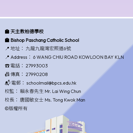
🏫 天主教柏德學校
🏫 Bishop Paschang Catholic School
📍 地址：
九龍九龍灣宏照道6號
📍 Address：
6 WANG CHIU ROAD KOWLOON BAY KLN
☎️ 電話：
27993003
📠 傳真：
27990208
📬 電郵：
schoolmail@bpcs.edu.hk
校監：
賴永春先生 Mr. Lai Wing Chun
校長：
唐國敏女士 Ms. Tong Kwok Man
©版權所有