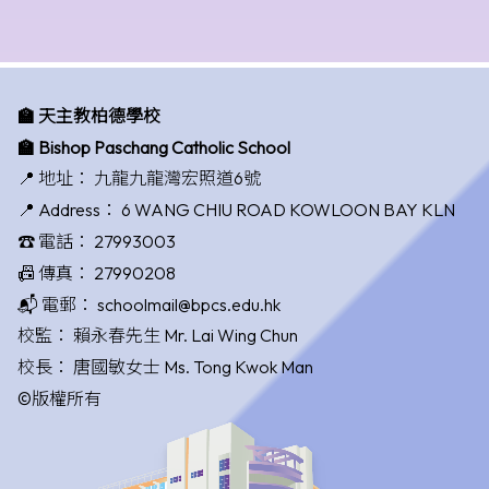
🏫 天主教柏德學校
🏫 Bishop Paschang Catholic School
📍 地址：
九龍九龍灣宏照道6號
📍 Address：
6 WANG CHIU ROAD KOWLOON BAY KLN
☎️ 電話：
27993003
📠 傳真：
27990208
📬 電郵：
schoolmail@bpcs.edu.hk
校監：
賴永春先生 Mr. Lai Wing Chun
校長：
唐國敏女士 Ms. Tong Kwok Man
©版權所有