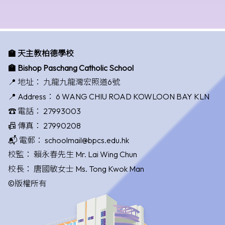
🏫 天主教柏德學校
🏫 Bishop Paschang Catholic School
📍 地址：
九龍九龍灣宏照道6號
📍 Address：
6 WANG CHIU ROAD KOWLOON BAY KLN
☎️ 電話：
27993003
📠 傳真：
27990208
📬 電郵：
schoolmail@bpcs.edu.hk
校監：
賴永春先生 Mr. Lai Wing Chun
校長：
唐國敏女士 Ms. Tong Kwok Man
©版權所有