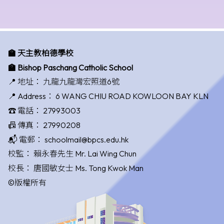
🏫 天主教柏德學校
🏫 Bishop Paschang Catholic School
📍 地址：
九龍九龍灣宏照道6號
📍 Address：
6 WANG CHIU ROAD KOWLOON BAY KLN
☎️ 電話：
27993003
📠 傳真：
27990208
📬 電郵：
schoolmail@bpcs.edu.hk
校監：
賴永春先生 Mr. Lai Wing Chun
校長：
唐國敏女士 Ms. Tong Kwok Man
©版權所有