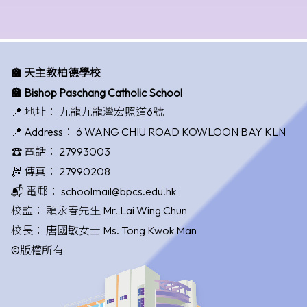
🏫 天主教柏德學校
🏫 Bishop Paschang Catholic School
📍 地址：
九龍九龍灣宏照道6號
📍 Address：
6 WANG CHIU ROAD KOWLOON BAY KLN
☎️ 電話：
27993003
📠 傳真：
27990208
📬 電郵：
schoolmail@bpcs.edu.hk
校監：
賴永春先生 Mr. Lai Wing Chun
校長：
唐國敏女士 Ms. Tong Kwok Man
©版權所有