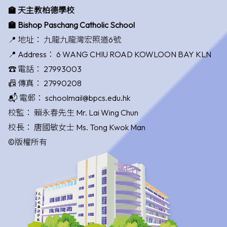
🏫 天主教柏德學校
🏫 Bishop Paschang Catholic School
📍 地址：
九龍九龍灣宏照道6號
📍 Address：
6 WANG CHIU ROAD KOWLOON BAY KLN
☎️ 電話：
27993003
📠 傳真：
27990208
📬 電郵：
schoolmail@bpcs.edu.hk
校監：
賴永春先生 Mr. Lai Wing Chun
校長：
唐國敏女士 Ms. Tong Kwok Man
©版權所有