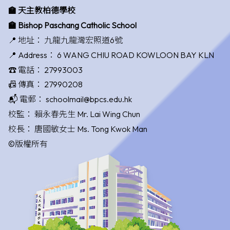
🏫 天主教柏德學校
🏫 Bishop Paschang Catholic School
📍 地址：
九龍九龍灣宏照道6號
📍 Address：
6 WANG CHIU ROAD KOWLOON BAY KLN
☎️ 電話：
27993003
📠 傳真：
27990208
📬 電郵：
schoolmail@bpcs.edu.hk
校監：
賴永春先生 Mr. Lai Wing Chun
校長：
唐國敏女士 Ms. Tong Kwok Man
©版權所有